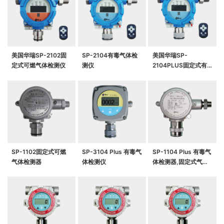
美国华瑞SP-2102固
SP-2104有毒气体检
美国华瑞SP-
定式可燃气体检测仪
测仪
2104PLUS固定式有
毒气体检测仪
SP-1102固定式可燃
SP-3104 Plus 有毒气
SP-1104 Plus 有毒气
气体检测器
体检测仪
体检测器,固定式气体
检测仪