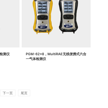
体检测仪
PGM-62x8，MultiRAE无线便携式六合
一气体检测仪
下一页
尾页