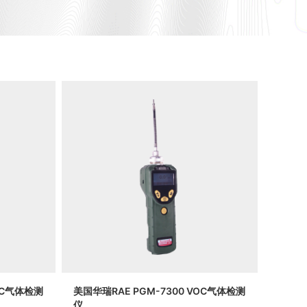
VOC气体检测
美国华瑞RAE PGM-7300 VOC气体检测
仪