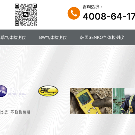
咨询热线：
4008-64-1
华瑞气体检测仪
BW气体检测仪
韩国SENKO气体检测仪