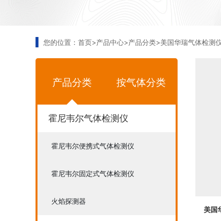
您的位置：
首页
>
产品中心
>
产品分类
>
美国华瑞气体检测
产品分类
按气体分类
霍尼韦尔气体检测仪
霍尼韦尔便携式气体检测仪
霍尼韦尔固定式气体检测仪
火焰探测器
美国华