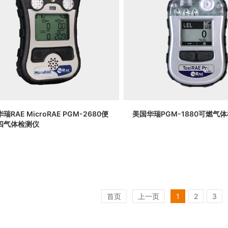
瑞RAE MicroRAE PGM-2680便
美国华瑞PGM-1880可燃气
四气体检测仪
首页
上一页
1
2
3