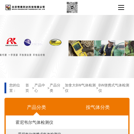
您的位
首
产品中
产品分
加拿大BW气体检测
BW便携式气体检测
>
>
>
>
置：
页
心
类
仪
仪
产品分类
按气体分类
霍尼韦尔气体检测仪