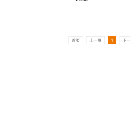
首页
上一页
1
下