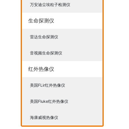
万安迪尘埃粒子检测仪
生命探测仪
雷达生命探测仪
音视频生命探测仪
红外热像仪
美国FLir红外热像仪
美国Fluke红外热像仪
海康威视热像仪