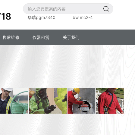
718
华瑞pgm7340
bw mc2-4
售后维修
仪器租赁
关于我们