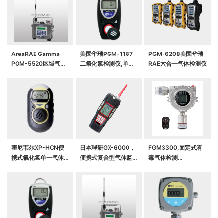
AreaRAE Gamma
美国华瑞PGM-1187
PGM-6208美国华瑞
PGM-5520区域气体
二氧化氯检测仪,单一
RAE六合一气体检测仪
及射线复合式监测仪
气体检测仪（该型号已
停产，升级替代型号咨
询客服）
霍尼韦尔XP-HCN便
日本理研GX-6000，
FGM3300,固定式有
携式氰化氢单一气体检
便携式复合型气体监测
毒气体检测
测仪，MiniMax
仪
仪,RAEAlert EC有毒
XP（个人用单一气体
气体检测仪
检测仪）