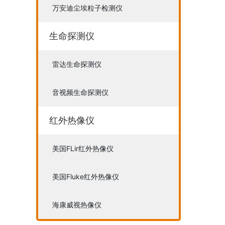
万安迪尘埃粒子检测仪
生命探测仪
雷达生命探测仪
音视频生命探测仪
红外热像仪
美国FLir红外热像仪
美国Fluke红外热像仪
海康威视热像仪