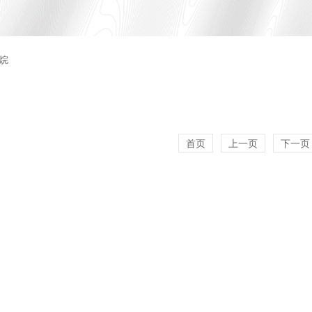
烷
首页
上一页
下一页