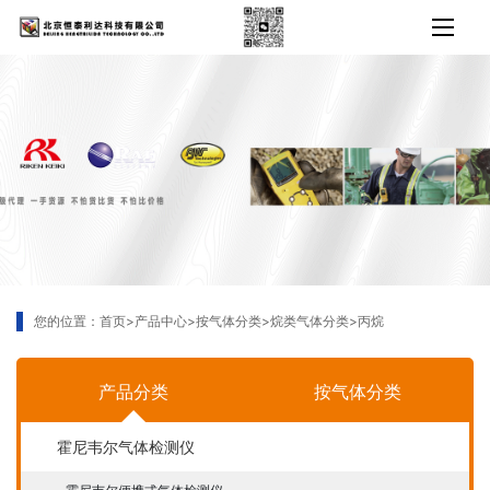
您的位置：
首页
>
产品中心
>
按气体分类
>
烷类气体分类
>
丙烷
产品分类
按气体分类
霍尼韦尔气体检测仪