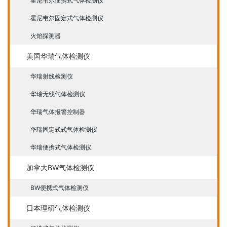
霍尼韦尔便携式气体检测仪
霍尼韦尔固定式气体检测仪
火焰探测器
美国华瑞气体检测仪
华瑞射线检测仪
华瑞无线气体检测仪
华瑞气体报警控制器
华瑞固定式式气体检测仪
华瑞便携式气体检测仪
加拿大BW气体检测仪
BW便携式气体检测仪
日本理研气体检测仪